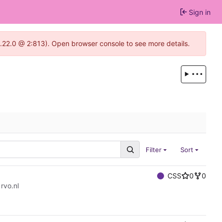
Sign in
1.22.0 @ 2:813). Open browser console to see more details.
Filter
Sort
CSS
0
0
rvo.nl