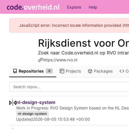
Explore
Help
JavaScript error: Incorrect locale information provided (
Rijksdienst voor 
Zoek naar Code.overheid.nl op RVO intran
https://www.rvo.nl
Repositories
Projects
Packages
C
6
nl-design-system
Work in Progress: RVO Design System based on the NL Desi
nl-design-system
Updated
2026-08-05 15:53:48 +00:00