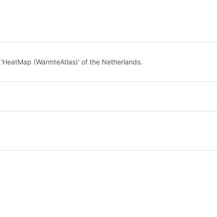
d
e 'HeatMap (WarmteAtlas)' of the Netherlands.