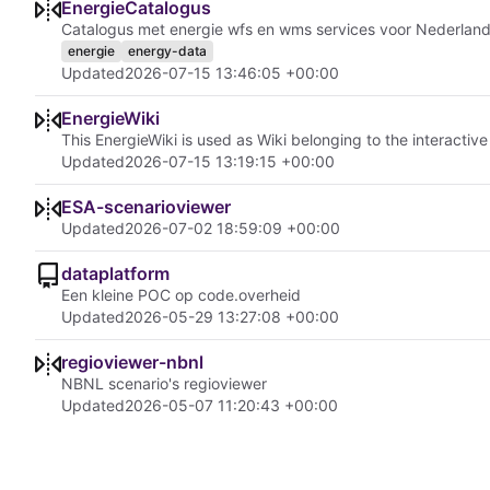
EnergieCatalogus
Catalogus met energie wfs en wms services voor Nederlan
energie
energy-data
Updated
2026-07-15 13:46:05 +00:00
EnergieWiki
This EnergieWiki is used as Wiki belonging to the interactiv
Updated
2026-07-15 13:19:15 +00:00
ESA-scenarioviewer
Updated
2026-07-02 18:59:09 +00:00
dataplatform
Een kleine POC op code.overheid
Updated
2026-05-29 13:27:08 +00:00
regioviewer-nbnl
NBNL scenario's regioviewer
Updated
2026-05-07 11:20:43 +00:00