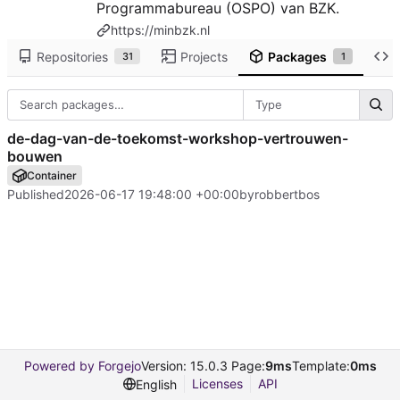
Programmabureau (OSPO) van BZK.
https://minbzk.nl
Repositories
Projects
Packages
31
1
Type
de-dag-van-de-toekomst-workshop-vertrouwen-
bouwen
Container
Published
2026-06-17 19:48:00 +00:00
by
robbertbos
Powered by Forgejo
Version: 15.0.3 Page:
9ms
Template:
0ms
Licenses
API
English