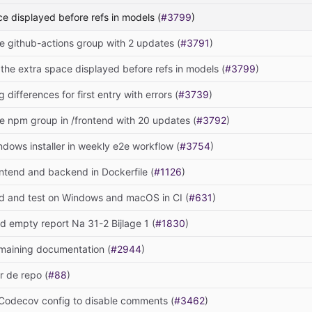
e displayed before refs in models (
#3799
)
 github-actions group with 2 updates (
#3791
)
he extra space displayed before refs in models (
#3799
)
 differences for first entry with errors (
#3739
)
 npm group in /frontend with 20 updates (
#3792
)
ndows installer in weekly e2e workflow (
#3754
)
ontend and backend in Dockerfile (
#1126
)
ld and test on Windows and macOS in CI (
#631
)
 empty report Na 31-2 Bijlage 1 (
#1830
)
maining documentation (
#2944
)
 de repo (
#88
)
Codecov config to disable comments (
#3462
)