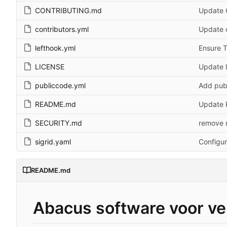
CONTRIBUTING.md
Update
contributors.yml
Update c
lefthook.yml
Ensure T
LICENSE
Update l
publiccode.yml
Add publ
README.md
Update 
SECURITY.md
remove 
sigrid.yaml
Configur
README.md
Abacus software voor ver