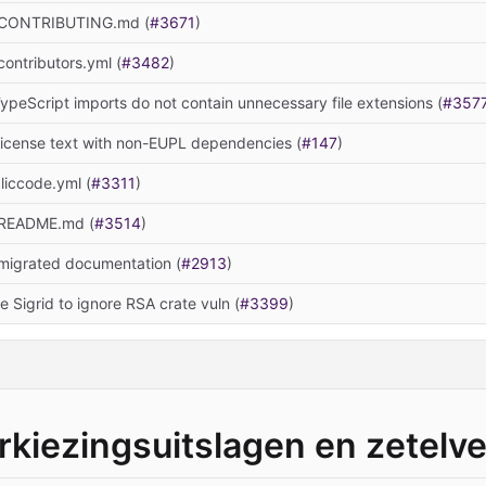
 CONTRIBUTING.md (
#3671
)
ontributors.yml (
#3482
)
ypeScript imports do not contain unnecessary file extensions (
#357
icense text with non-EUPL dependencies (
#147
)
iccode.yml (
#3311
)
README.md (
#3514
)
migrated documentation (
#2913
)
e Sigrid to ignore RSA crate vuln (
#3399
)
kiezingsuitslagen en zetelve