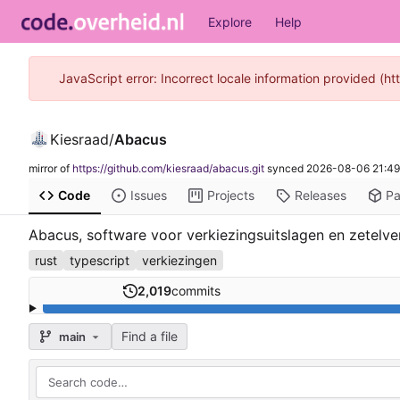
Explore
Help
JavaScript error: Incorrect locale information provided (
Kiesraad
/
Abacus
mirror of
https://github.com/kiesraad/abacus.git
synced
2026-08-06 21:49
Code
Issues
Projects
Releases
P
Abacus, software voor verkiezingsuitslagen en zetelve
rust
typescript
verkiezingen
2,019
commits
Find a file
main