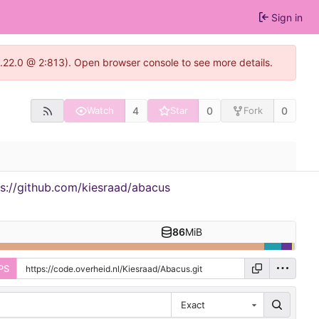
Sign in
1.22.0 @ 2:813). Open browser console to see more details.
4
0
0
Watch
Star
Fork
ps://github.com/kiesraad/abacus
86
MiB
PS
Exact