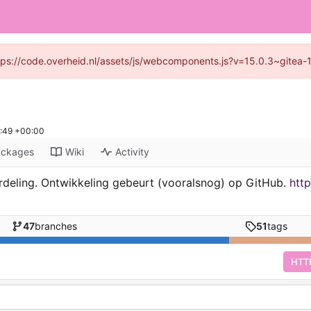
https://code.overheid.nl/assets/js/webcomponents.js?v=15.0.3~gitea-
:49 +00:00
ackages
Wiki
Activity
rdeling. Ontwikkeling gebeurt (vooralsnog) op GitHub.
htt
47
branches
51
tags
HTT