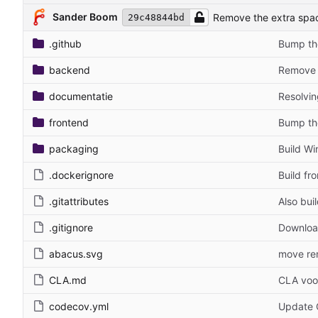
Sander Boom
Remove the extra spac
29c48844bd
.github
Bump the
backend
Remove t
documentatie
Resolving
frontend
Bump the
packaging
Build Wi
.dockerignore
Build fr
.gitattributes
Also bui
.gitignore
Download
abacus.svg
move re
CLA.md
CLA voor
codecov.yml
Update 